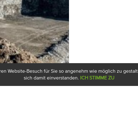
hren Website-Besuch für Sie so angenehm wie möglich zu gestalt
sich damit einverstanden.
ICH STIMME ZU
N
KARRIERE
KONTAKT, A