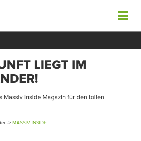
Toggle
navigati
LOADS
UNFT LIEGT IM
ANDER!
 Massiv Inside Magazin für den tollen
ier ->
MASSIV INSIDE